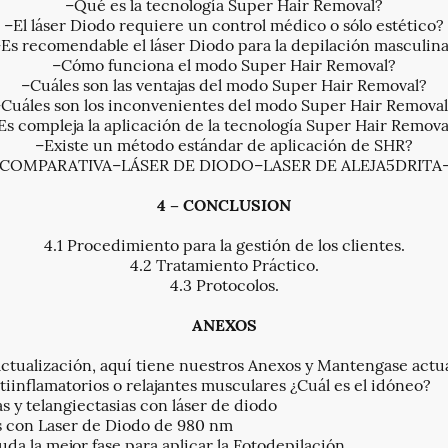
–Qué es la tecnología Super Hair Removal?
–El láser Diodo requiere un control médico o sólo estético?
Es recomendable el láser Diodo para la depilación masculin
–Cómo funciona el modo Super Hair Removal?
–Cuáles son las ventajas del modo Super Hair Removal?
Cuáles son los inconvenientes del modo Super Hair Remova
Es compleja la aplicación de la tecnología Super Hair Remova
–Existe un método estándar de aplicación de SHR?
2 COMPARATIVA–LÁSER DE DIODO–LASER DE ALEJA5DRITA–
4 – CONCLUSION
4.1 Procedimiento para la gestión de los clientes.
4.2 Tratamiento Práctico.
4.3 Protocolos.
ANEXOS
ctualización, aquí tiene nuestros Anexos y Mantengase actu
tiinflamatorios o relajantes musculares ¿Cuál es el idóneo?
 y telangiectasias con láser de diodo
s con Laser de Diodo de 980 nm
uda la mejor fase para aplicar la Fotodepilación