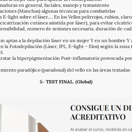
maduras en general, faciales, manejo y tratamiento
ciones (Manchas) algunas técnicas para combatirlas
 E-light sobre el láser…. En los Vellos pelirrojos, rubios, clar
icatrización cutánea asistida por láser), para evitar cicatric
ensibilidad, numero de sesiones necesaria, duración de cada
on aptas a la depilación láser en un mujer Y en un hombre Y
en la Fotodepilación (Láser, IPL, E-light – Elos) según la zona
l.
y tratar la hiperpigmentación Post-inflamatoria provocada po
miento paradójico (paradoxal) del vello en las áreas tratadas
5- TEST FINAL. (Global)