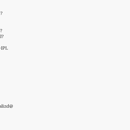
a?
l?
l?
IPL
alizd@