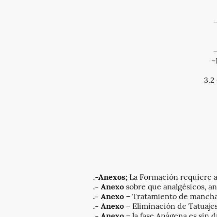
–
–
–
3.
.
-Anexos;
La Formación requiere a
.
- Anexo
sobre que analgésicos, an
.- Anexo
– Tratamiento de manchas
.- Anexo
– Eliminación de Tatuaje
.- Anexo
– la fase Anágena es sin d