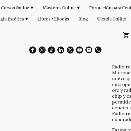
Cursos Online
Másteres Online
gía Estética
Libros / Ebooks
Blog
Tienda Online
Radiofre
Microne
nuevo qu
microper
oro y ra
chip y e
permiti
concentr
Radiofre
cuadrado
Es una t