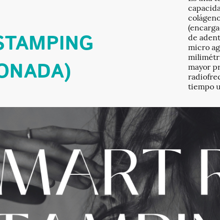
capacida
colágeno 
(encarga
STAMPING
de adentr
micro ag
milimétr
IONADA)
mayor pr
radiofre
tiempo u