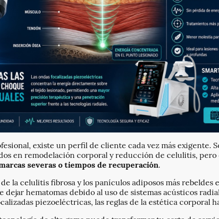
ofesional, existe un perfil de cliente cada vez más exigente.
pidos en remodelación corporal y reducción de celulitis, per
 marcas severas o tiempos de recuperación
.
de la celulitis fibrosa y los panículos adiposos más rebeldes
de dejar hematomas debido al uso de sistemas acústicos radia
calizadas piezoeléctricas, las reglas de la estética corporal