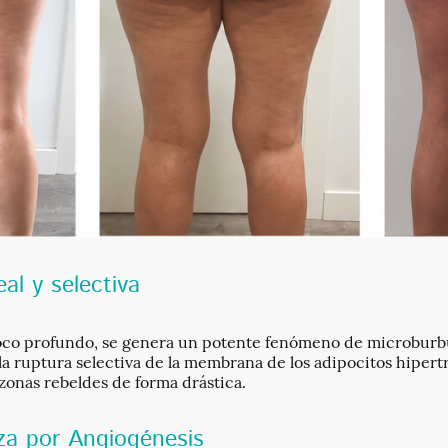
eal y selectiva
l foco profundo, se genera un potente fenómeno de microburb
 la ruptura selectiva de la membrana de los adipocitos hipert
zonas rebeldes de forma drástica.
eza por Angiogénesis