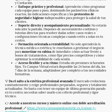
y Cavitación.
✅
Enfoque práctico y profesional:
Aprenderás cómo programar
cada equipo paso a paso, dominando los parámetros clínicos
exactos, las indicaciones específicas y los
protocolos de
seguridad e higiene
indispensables para proteger la salud de tus
clientes.
✅
Soporte directo y acompañamiento personalizado:
No estarás
sola ante la pantalla. Dispones de asesoramiento continuo y
tutorías directas para resolver dudas sobre casos reales o
configuraciones técnicas complejas cuando estés a solas en tu
centro.
✅
Formación orientada a rentabilidad:
No solo aprenderás la
técnica médica o estética; te enseñamos a gestionar el negocio
para
monetizar en cabina
de inmediato: cómo actuar frente a
bonos de tratamientos, cómo fijar precios competitivos y cómo
optimizar la rentabilidad de cada sesión.
✅
Acceso flexible y a tu ritmo:
Estudia sin presiones ni horarios
fijos. Tu Campus Virtual estará disponible las 24 horas del día, los
7 días de la semana, adaptándose por completo a tus necesidades
formativas.
💡
Da el salto a la estética profesional avanzada
El mercado evoluciona
constantemente y exige profesionales preparados, seguros y totalmente
actualizados. No basta con tener un equipo de última generación parado
en tu centro; necesitas saber usarlo con criterio profesional y rigor
técnico.
👉
Accede a nuestros cursos y másters online con doble acreditación
profesional:
🔗
https://www.cursosaparatoestetic.es/cursos-y-
masters-online/